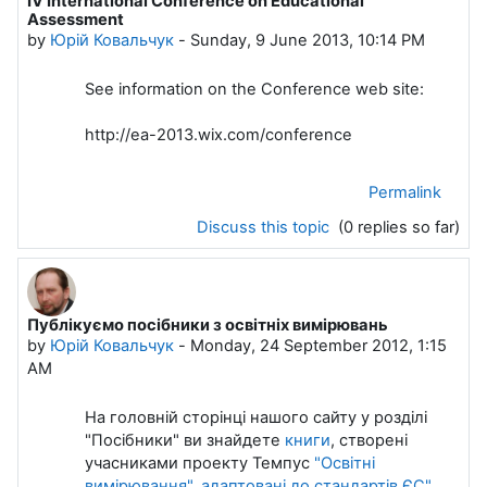
IV International Conference on Educational
Assessment
by
Юрій Ковальчук
-
Sunday, 9 June 2013, 10:14 PM
See information on the Conference web site:
http://ea-2013.wix.com/conference
Permalink
Discuss this topic
(0 replies so far)
Публікуємо посібники з освітніх вимірювань
by
Юрій Ковальчук
-
Monday, 24 September 2012, 1:15
AM
На головній сторінці нашого сайту у розділі
"Посібники" ви знайдете
книги
, створені
учасниками проекту Темпус
"Освітні
вимірювання", адаптовані до стандартів ЄС"
.