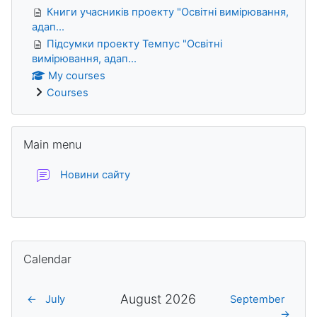
Книги учасників проекту "Освітні вимірювання,
адап...
Підсумки проекту Темпус "Освітні
вимірювання, адап...
My courses
Courses
Skip Main menu
Main menu
Forum
Новини сайту
Supplementary blocks
Skip Calendar
Calendar
August 2026
←
July
September
→