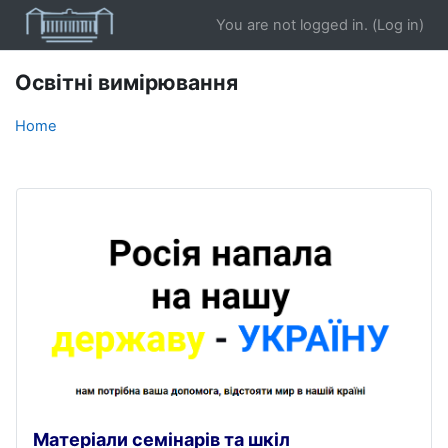
Skip to main content
You are not logged in. (
Log in
)
Освітні вимірювання
Home
Матеріали семінарів та шкіл