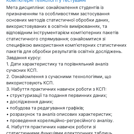
Комп'ютерні технології у тестуванні
Мета дисципліни: ознайомлення студентів із
призначенням та особливостями застосування
основних методів статистичної обробки даних,
використовуваних в освітніх вимірюваннях, та
відповідним інструментарієм комп’ютерних пакетів
статистичного спрямування; ознайомитися зі
специфікою використання комп’ютерних статистичних
пакетів для обробки результатів освітніх досліджень.
Завдання курсу:
1. Дати характеристику та порівняльний аналіз
сучасних КСП.
2. Ознайомлення з сучасними технологіями, що
використовують КСП.
3. Набуття практичних навичок роботи з КСП:
• структуризації та подання первинних даних;
• дослідження даних;
• побудова та редагування графіків;
• розрахунок та аналіз описових характеристик;
• проведення кореляційно-регресійного аналізу.
4. Набуття практичних навичок роботи зі
статистичними функціями електронних таблиць.