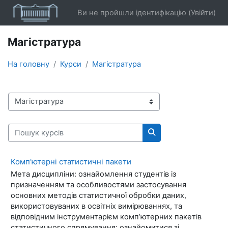
Перейти до головного вмісту
Ви не пройшли ідентифікацію (
Увійти
)
Магістратура
На головну
Курси
Магістратура
Категорії курсів
Пошук курсів
Пошук курсів
Комп'ютерні статистичні пакети
Мета дисципліни: ознайомлення студентів із
призначенням та особливостями застосування
основних методів статистичної обробки даних,
використовуваних в освітніх вимірюваннях, та
відповідним інструментарієм комп’ютерних пакетів
статистичного спрямування; ознайомитися зі