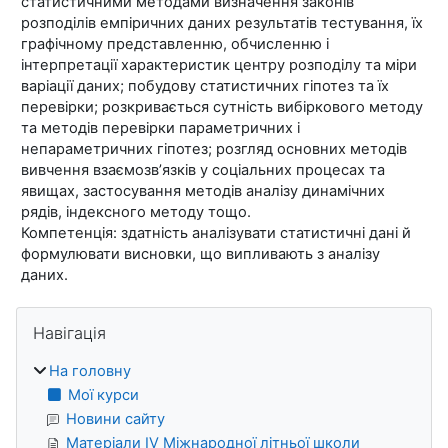
статистичними методами визначення законів
розподілів емпіричних даних результатів тестування, їх
графічному представленню, обчисленню і
інтерпретації характеристик центру розподілу та міри
варіації даних; побудову статистичних гіпотез та їх
перевірки; розкривається сутність вибіркового методу
та методів перевірки параметричних і
непараметричних гіпотез; розгляд основних методів
вивчення взаємозв’язків у соціальних процесах та
явищах, застосування методів аналізу динамічних
рядів, індексного методу тощо.
Компетенція: здатність аналізувати статистичні дані й
формулювати висновки, що випливають з аналізу
даних.
Блоки
Пропустити Навігація
Навігація
На головну
Мої курси
Новини сайту
Матеріали IV Міжнародної літньої школи