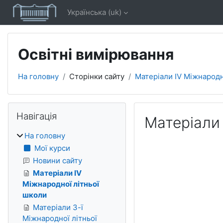
Перейти до головного вмісту
Українська ‎(uk)‎
Освітні вимірювання
На головну
Сторінки сайту
Матеріали IV Міжнародн
Блоки
Пропустити Навігація
Навігація
Матеріали 
На головну
Умови завершення
Мої курси
Новини сайту
Матеріали IV
Міжнародної літньої
школи
Матеріали 3-ї
Міжнародної літньої