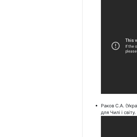
Раков С.А. (Укр
для Чилі і світу.