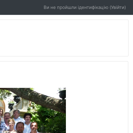
Ви не пройшли ідентифікацію (
Увійти
)