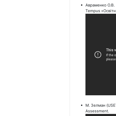
Авраменко О.В.
Tempus «Освітні
М. Зелман (USET
Assessment.