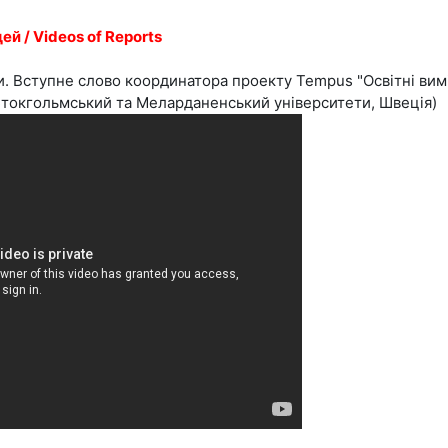
ей / Videos of Reports
. Вступне слово координатора проекту Tempus "Освітні вимі
Стокгольмський та Меларданенський університети, Швеція)