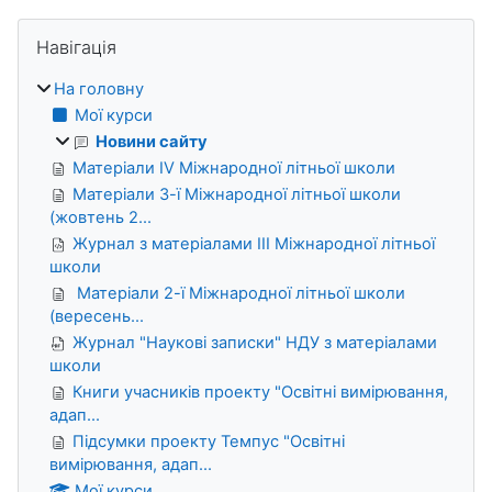
Блоки
Пропустити Навігація
Навігація
На головну
Мої курси
Новини сайту
Матеріали IV Міжнародної літньої школи
Матеріали 3-ї Міжнародної літньої школи
(жовтень 2...
Журнал з матеріалами ІІІ Міжнародної літньої
школи
Матеріали 2-ї Міжнародної літньої школи
(вересень...
Журнал "Наукові записки" НДУ з матеріалами
школи
Книги учасників проекту "Освітні вимірювання,
адап...
Підсумки проекту Темпус "Освітні
вимірювання, адап...
Мої курси