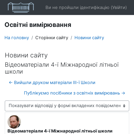
Перейти до головного вмісту
Ви не пройшли ідентифікацію (
Увійти
)
Освітні вимірювання
На головну
Сторінки сайту
Новини сайту
Новини сайту
Відеоматеріали 4-ї Міжнародної літньої
школи
← Вийшли друком матеріали ІІІ-ї Школи
Публікуємо посібники з освітніх вимірювань →
Тип показу
Відеоматеріали 4-ї Міжнародної літньої школи
Кількість відповідей: 0